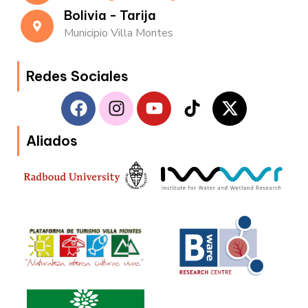
Bolivia - Tarija
Municipio Villa Montes
Redes Sociales
F
I
Y
T
X
a
n
o
i
-
c
s
u
k
t
Aliados
e
t
t
t
w
b
a
u
o
i
o
g
b
k
t
o
r
e
t
k
a
e
m
r