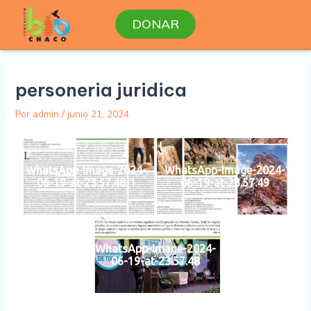
Ir
Navegación
DONAR
al
de
contenido
entradas
personeria juridica
Por
admin
/
junio 21, 2024
WhatsApp-Image-2024-
WhatsApp-Image-2024-
06-19-at-23.57.48-1
06-19-at-23.57.49
WhatsApp-Image-2024-
06-19-at-23.57.48