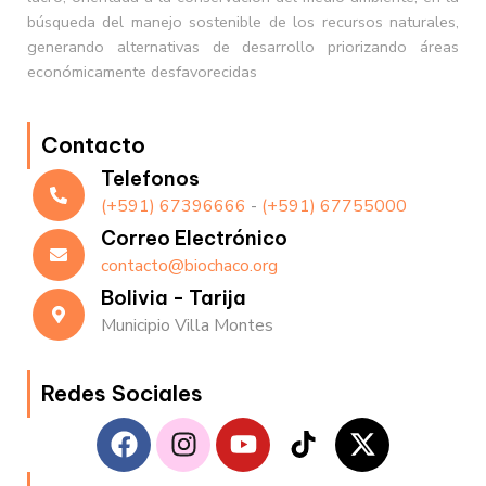
búsqueda del manejo sostenible de los recursos naturales,
generando alternativas de desarrollo priorizando áreas
económicamente desfavorecidas
Contacto
Telefonos
(+591) 67396666
-
(+591) 67755000
Correo Electrónico
contacto@biochaco.org
Bolivia - Tarija
Municipio Villa Montes
Redes Sociales
F
I
Y
T
X
a
n
o
i
-
c
s
u
k
t