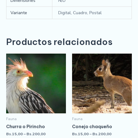
Dimensiones
N/D
Variante
Digital, Cuadro, Postal
Productos relacionados
Fauna
Fauna
Churra o Pirincho
Conejo chaqueño
Bs.
15,00
–
Bs.
200,00
Bs.
15,00
–
Bs.
200,00