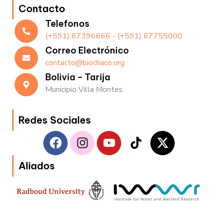
Contacto
Telefonos
(+591) 67396666
-
(+591) 67755000
Correo Electrónico
contacto@biochaco.org
Bolivia - Tarija
Municipio Villa Montes
Redes Sociales
F
I
Y
T
X
a
n
o
i
-
c
s
u
k
t
Aliados
e
t
t
t
w
b
a
u
o
i
o
g
b
k
t
o
r
e
t