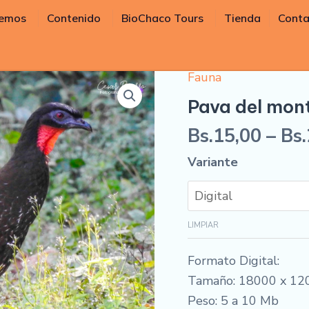
cemos
Contenido
BioChaco Tours
Tienda
Conta
Fauna
Pava
del
Pava del mon
monte
Bs.
15,00
–
Bs.
cantidad
Variante
LIMPIAR
Formato Digital:
Tamaño: 18000 x 12
Peso: 5 a 10 Mb