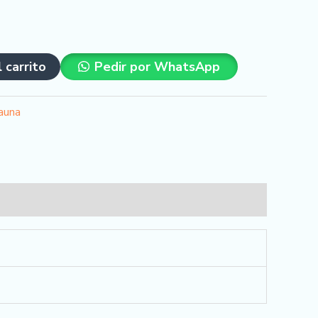
l carrito
Pedir por WhatsApp
auna