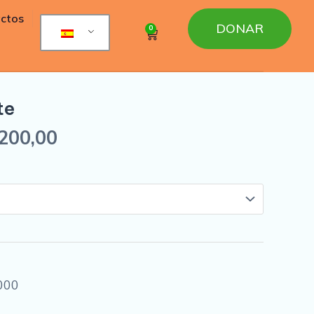
ctos
DONAR
0
Cart
te
200,00
000