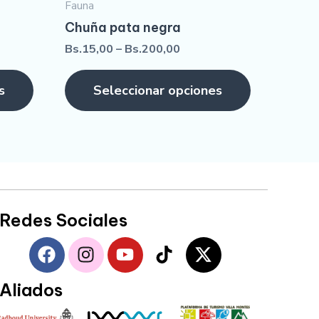
Fauna
Chuña pata negra
Bs.
15,00
–
Bs.
200,00
s
Seleccionar opciones
Redes Sociales
F
I
Y
T
X
a
n
o
i
-
c
s
u
k
t
Aliados
e
t
t
t
w
b
a
u
o
i