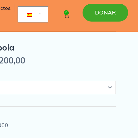
ctos
DONAR
0
Cart
bola
200,00
000