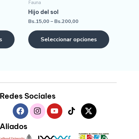
Fauna
Hijo del sol
Bs.
15,00
–
Bs.
200,00
s
Seleccionar opciones
Redes Sociales
F
I
Y
T
X
a
n
o
i
-
c
s
u
k
t
Aliados
e
t
t
t
w
b
a
u
o
i