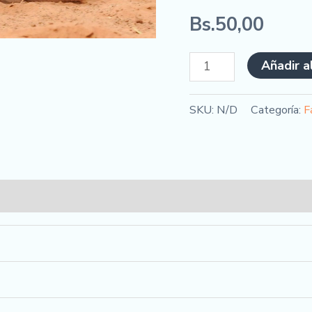
Bs.
50,00
Añadir a
SKU:
N/D
Categoría:
F