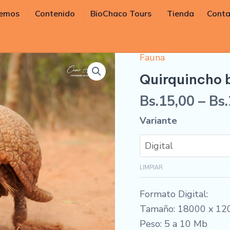
cemos
Contenido
BioChaco Tours
Tienda
Conta
Fauna
Quirquincho
bola
Quirquincho 
cantidad
Bs.
15,00
–
Bs.
Variante
LIMPIAR
Formato Digital:
Tamaño: 18000 x 12
Peso: 5 a 10 Mb