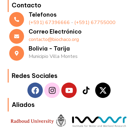
Contacto
Telefonos
(+591) 67396666
-
(+591) 67755000
Correo Electrónico
contacto@biochaco.org
Bolivia - Tarija
Municipio Villa Montes
Redes Sociales
F
I
Y
T
X
a
n
o
i
-
c
s
u
k
t
Aliados
e
t
t
t
w
b
a
u
o
i
o
g
b
k
t
o
r
e
t