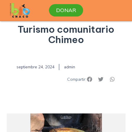
Ir
DONAR
al
Turismo
contenido
comunitario
Turismo comunitario
Chimeo
Chimeo
septiembre 24, 2024
admin
Compartir: