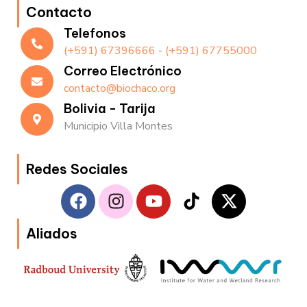
Contacto
Telefonos
(+591) 67396666
-
(+591) 67755000
Correo Electrónico
contacto@biochaco.org
Bolivia - Tarija
Municipio Villa Montes
Redes Sociales
F
I
Y
T
X
a
n
o
i
-
c
s
u
k
t
Aliados
e
t
t
t
w
b
a
u
o
i
o
g
b
k
t
o
r
e
t