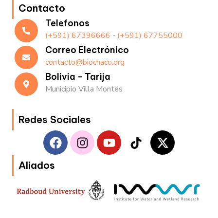
Contacto
Telefonos
(+591) 67396666
-
(+591) 67755000
Correo Electrónico
contacto@biochaco.org
Bolivia - Tarija
Municipio Villa Montes
Redes Sociales
F
I
Y
T
X
a
n
o
i
-
c
s
u
k
t
Aliados
e
t
t
t
w
b
a
u
o
i
o
g
b
k
t
o
r
e
t